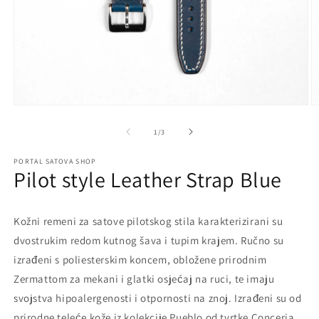
Open
O
media
m
1
2
of
1
/
3
in
in
modal
m
PORTAL SATOVA SHOP
Pilot style Leather Strap Blue
Kožni remeni za satove pilotskog stila karakterizirani su
dvostrukim redom kutnog šava i tupim krajem. Ručno su
izrađeni s poliesterskim koncem, obložene prirodnim
Zermattom za mekani i glatki osjećaj na ruci, te imaju
svojstva hipoalergenosti i otpornosti na znoj. Izrađeni su od
prirodne teleće kože iz kolekcije Pueblo od tvrtke Conceria