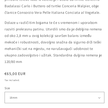
Badalassi Carlo i Buttero od tvrtke Conceria Walpier, obje
članice Consorzio Vera Pelle Italiana Conciata al Vegetale.
Dolaze u različitim bojama te će s vremenom i uporabom
razviti prekrasnu patinu. Utvrdili smo da je debljina remena
od oko 2,8 mm u ovoj kolekciji savršen balans između
mekoće i robustnosti, dovoljno snažna da sigurno drži teški
mehanički sat na mjestu, ne narušavajući udobnost te
ukupno zadovoljstvo i užitak. Standardna duljina remena je
120/80 mm
Regular
€65,00 EUR
price
Tax included.
Size