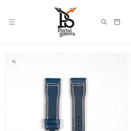
Skip to
content
Cart
Skip to
product
information