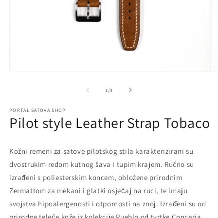
Open
O
media
m
1
2
of
1
/
3
in
in
modal
m
PORTAL SATOVA SHOP
Pilot style Leather Strap Tobaco
Kožni remeni za satove pilotskog stila karakterizirani su
dvostrukim redom kutnog šava i tupim krajem. Ručno su
izrađeni s poliesterskim koncem, obložene prirodnim
Zermattom za mekani i glatki osjećaj na ruci, te imaju
svojstva hipoalergenosti i otpornosti na znoj. Izrađeni su od
prirodne teleće kože iz kolekcije Pueblo od tvrtke Conceria