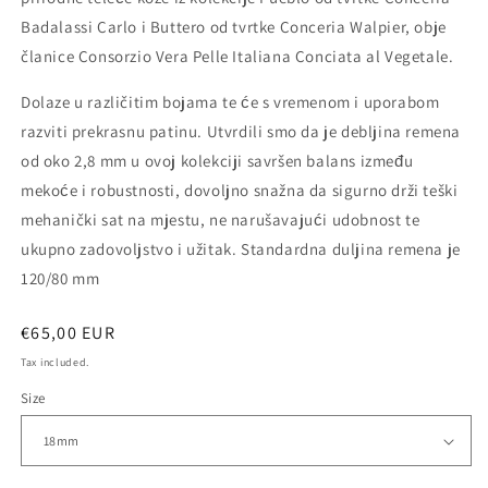
Badalassi Carlo i Buttero od tvrtke Conceria Walpier, obje
članice Consorzio Vera Pelle Italiana Conciata al Vegetale.
Dolaze u različitim bojama te će s vremenom i uporabom
razviti prekrasnu patinu. Utvrdili smo da je debljina remena
od oko 2,8 mm u ovoj kolekciji savršen balans između
mekoće i robustnosti, dovoljno snažna da sigurno drži teški
mehanički sat na mjestu, ne narušavajući udobnost te
ukupno zadovoljstvo i užitak. Standardna duljina remena je
120/80 mm
Regular
€65,00 EUR
price
Tax included.
Size