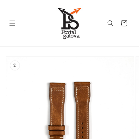
Skip to
content
Cart
Skip to
product
information