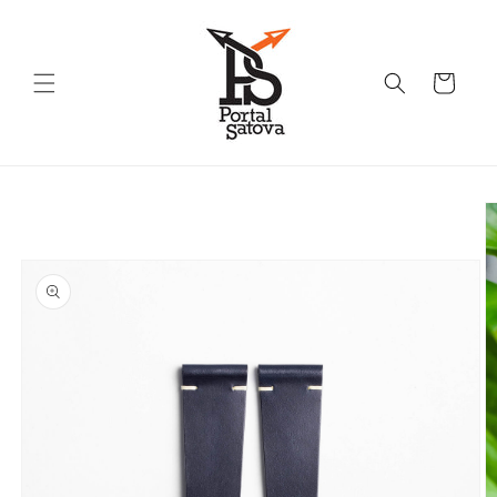
Skip to
content
Cart
Skip to
product
information