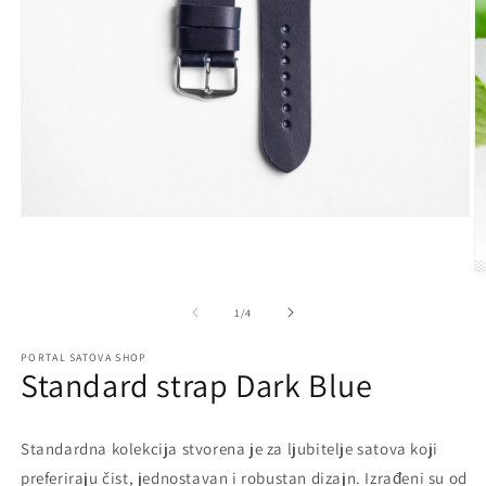
Open
media
1
in
O
modal
m
2
of
1
/
4
in
m
PORTAL SATOVA SHOP
Standard strap Dark Blue
Standardna kolekcija stvorena je za ljubitelje satova koji
preferiraju čist, jednostavan i robustan dizajn. Izrađeni su od